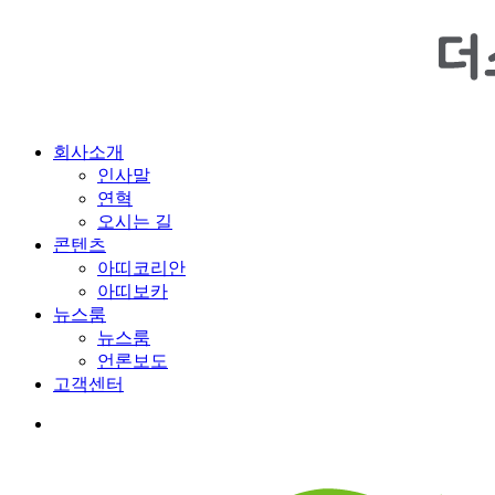
Menu
회사소개
인사말
연혁
오시는 길
콘텐츠
아띠코리안
아띠보카
뉴스룸
뉴스룸
언론보도
고객센터
youtube
google-
instagram
plus