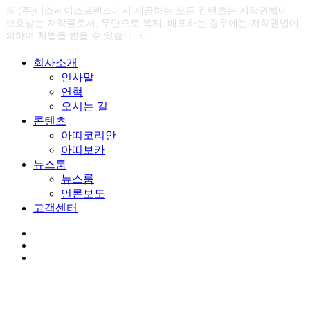
※ (주)더스페이스프랜즈에서 제공하는 모든 컨텐츠는 저작권법에
보호받는 저작물로서, 무단으로 복제, 배포하는 경우에는 저작권법에
의하여 처벌을 받을 수 있습니다.
Close
회사소개
Menu
인사말
연혁
오시는 길
콘텐츠
아띠코리안
아띠보카
뉴스룸
뉴스룸
언론보도
고객센터
youtube
google-
plus
instagram