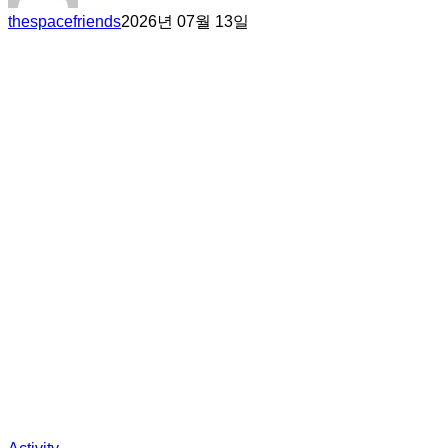
thespacefriends
2026년 07월 13일