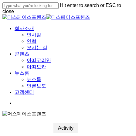
Skip
Hit enter to search or ESC to
to
close
main
Close
content
Search
Menu
회사소개
인사말
연혁
오시는 길
콘텐츠
아띠코리안
아띠보카
뉴스룸
뉴스룸
언론보도
고객센터
youtube
google-
instagram
plus
Activity