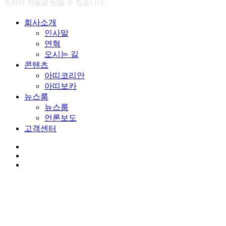
의하여 처벌을 받을 수 있습니다.
Close
회사소개
Menu
인사말
연혁
오시는 길
콘텐츠
아띠코리안
아띠보카
뉴스룸
뉴스룸
언론보도
고객센터
youtube
google-
plus
instagram