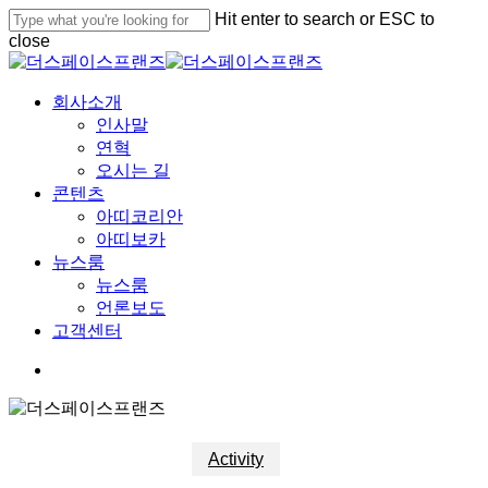
Skip
Hit enter to search or ESC to
to
close
main
Close
content
Search
Menu
회사소개
인사말
연혁
오시는 길
콘텐츠
아띠코리안
아띠보카
뉴스룸
뉴스룸
언론보도
고객센터
youtube
google-
instagram
plus
Activity