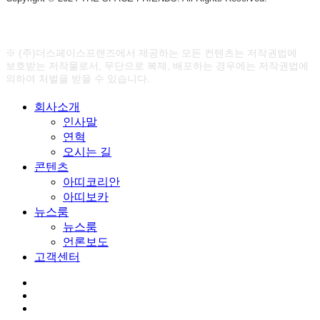
※ (주)더스페이스프랜즈에서 제공하는 모든 컨텐츠는 저작권법에
보호받는 저작물로서, 무단으로 복제, 배포하는 경우에는 저작권법에
의하여 처벌을 받을 수 있습니다.
Close
회사소개
Menu
인사말
연혁
오시는 길
콘텐츠
아띠코리안
아띠보카
뉴스룸
뉴스룸
언론보도
고객센터
youtube
google-
plus
instagram