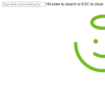
Skip
Hit enter to search or ESC to close
to
Close
main
Search
content