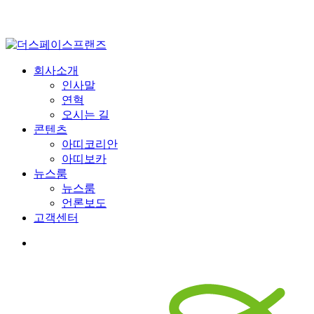
Menu
회사소개
인사말
연혁
오시는 길
콘텐츠
아띠코리안
아띠보카
뉴스룸
뉴스룸
언론보도
고객센터
youtube
google-
instagram
plus