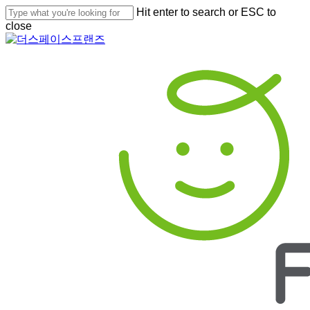
Skip
Hit enter to search or ESC to
to
close
main
Close
content
Search