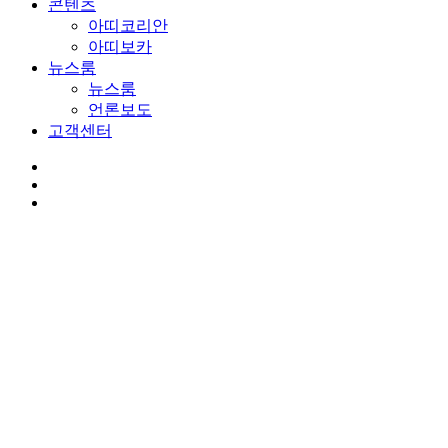
콘텐츠
아띠코리안
아띠보카
뉴스룸
뉴스룸
언론보도
고객센터
youtube
google-
plus
instagram