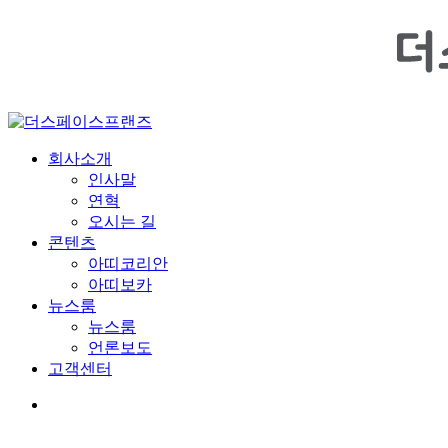
Menu
회사소개
인사말
연혁
오시는 길
콘텐츠
아띠코리안
아띠보카
뉴스룸
뉴스룸
언론보도
고객센터
youtube
google-
instagram
plus